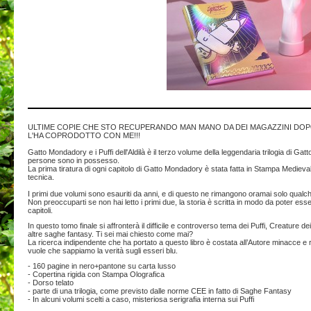
ULTIME COPIE CHE STO RECUPERANDO MAN MANO DA DEI MAGAZZINI DOPO
L'HA COPRODOTTO CON ME!!!
Gatto Mondadory e i Puffi dell'Aldilà è il terzo volume della leggendaria trilogia di Gat
persone sono in possesso.
La prima tiratura di ogni capitolo di Gatto Mondadory è stata fatta in Stampa Mediev
tecnica.
I primi due volumi sono esauriti da anni, e di questo ne rimangono oramai solo qualch
Non preoccuparti se non hai letto i primi due, la storia è scritta in modo da poter ess
capitoli.
In questo tomo finale si affronterà il difficile e controverso tema dei Puffi, Creature d
altre saghe fantasy. Ti sei mai chiesto come mai?
La ricerca indipendente che ha portato a questo libro è costata all’Autore minacce e
vuole che sappiamo la verità sugli esseri blu.
- 160 pagine in nero+pantone su carta lusso
- Copertina rigida con Stampa Olografica
- Dorso telato
- parte di una trilogia, come previsto dalle norme CEE in fatto di Saghe Fantasy
- In alcuni volumi scelti a caso, misteriosa serigrafia interna sui Puffi