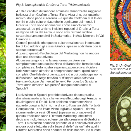
Fig.1: Uno splendido Grafico a Torta Tridimensionale
A tutti è capitato di rimanere ammaliati dinnanzi alla raggiante
bellezza di un Grafico a Torta. E'una vista che, per qualche
motivo, dona pace e serenità – e questo effetto va al di là dei
confini e delle culture, dato che in ogni parte del mondo i
Grafici a Torta sono riconosciuti come simboli cosmici
ancestrali. Le più antiche incisioni rupestri di Grafici a Torta
risalgono all'Età del Ferro, e sono stati ritrovati simboli
straordinariamente simili in Sudamerica, in Asia Minore e in Val
Camonica.
Come è possibile che queste culture mai entrate in contatto
tra di loro adottino gli stessi Grafici, spesso addirittura con le
stesse percentuali?
A questo quesito l'archeologia del Marketing non ha ancora
dato una risposta univoca.
Alcuni sostengono che la sua forma circolare sia
semplicemente una declinazione dell'archetipo formale della
Fig. 3: Un Graf
completezza. Nella nostra esperienza percettiva, il cielo e
riuscissero a le
l'orizzonte sono circolari e comprendono tutto, quindi sono
tibetani sono s
completi. Quell'ideale di pienezza è ciò a cui punta ogni uomo
di Business,
un luogo pacifico al di sopra della dolorosa
frammentazione dei mercati terreni. Per questo i Grafici a
Torta sono circolari
. Ma perché dunque sono dotati di
Spicchi?
La divisione in Spicchi potrebbe derivare da una pratica
divinatoria molto antica che veniva effettuata dagli
Aruspici
o
da altri generi di Druidi. Non abbiamo documentazione
riguardo quegli antichi riti, ma di certo l'usanza della Torta di
Compleanno - che infatti viene tagliata a spicchi - deriva
sicuramente da essi. Gli eredi (spesso inconsapevoli) di
questa tradizione sono i Direttori Marketing, che infatti
dedicano molto tempo ed energia alla creazione di Grafici a
Torta. La divisione secondo percentuali e colori diversi viene
ancora oggi effettuata sulla base di delle “visioni” alle quali i
Direttori Marketing sono soggetti fin dalla nascita. Se queste