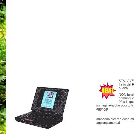
STAI VI
il sito del
nuovo!
NON funzio
comunque q
90 e in que
immaginava che oggi tutti 
aggeggi!
mancano diverse cose ma 
aggiungiamo dai.