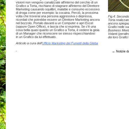
visioni non vengono canalizzate all'interno del cerchio di un
Grafico a Torta, rischiano di stagnare all'interno del Direttore
Marketing causando squilibri, malattie e consumo eccessivo
di droga come per esempio: la cocaina. Perciò, la prossima
volta che troverai una persona aggressiva o depressa,
Fig.4: Secondo
ricordati che potrebbe essere un Direttore Marketing ancora
Torta realizzat
nel bozzolo. Portalo davanti a un Computer e apri Excel
ancora spiegazi
(oppure Open Office), e lascia che si esprima. Se c'è una
Grafici nelle sa
cosa bella quasi quanto un Grafico a Torta, è vedere la gioia
Business Meetin
di un Manager che riconscere se stesso rispecchiandosi
Volanti (peraltr
in un Grafico da lui effettuato.
dei loro Grafic
Articolo a cura dell'
Ufficio Marketing dei Fumetti della Gleba
←
Notizie d