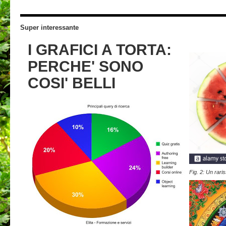
Super interessante
I GRAFICI A TORTA:
PERCHE' SONO
COSI' BELLI
Fig. 2: Un rari