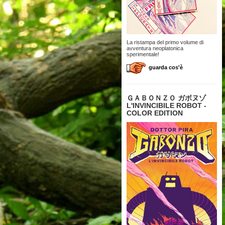
La ristampa del primo volume di
avventura neoplatonica
sperimentale!
guarda cos'è
ＧＡＢＯＮＺＯ ガボヌゾ
L'INVINCIBILE ROBOT -
COLOR EDITION