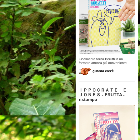
Finalmente torna Berutti in un
formato ancora più conveniente!
guarda cos'è
ＩＰＰＯＣＲＡＴＥ Ｅ
ＪＯＮＥＳ - FRUTTA -
ristampa