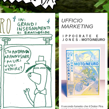
UFFICIO
MARKETING
ＩＰＰＯＣＲＡＴＥ Ｅ
ＪＯＮＥＳ - MOTO/NEURO
Il secondo fumetto che il Dottor Pira