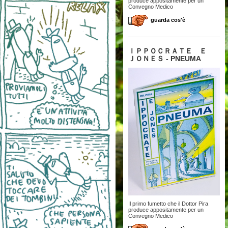
produce appositamente per un
Convegno Medico
guarda cos'è
ＩＰＰＯＣＲＡＴＥ Ｅ
ＪＯＮＥＳ - PNEUMA
Il primo fumetto che il Dottor Pira
produce appositamente per un
Convegno Medico