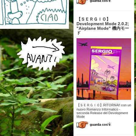
guarda cos'è
【 ＳＥＲＧＩＯ】
Development Mode 2.0.2;
"Airplane Mode" 機内モー
ド
【ＳＥＲＧＩＯ】RITORNA!! con un
nuovo Romanzo Informatico -
seconda Release del Development
Mode
guarda cos'è