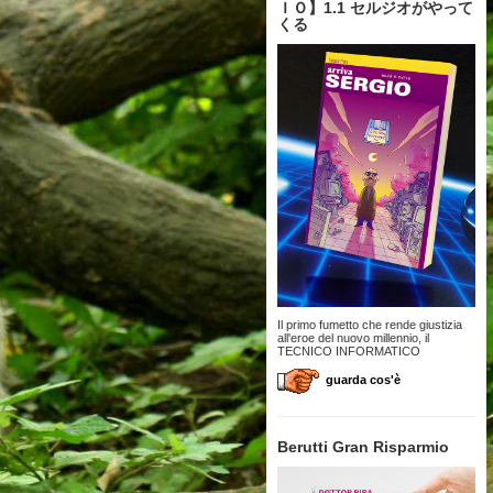
ＩＯ】1.1 セルジオがやって
くる
Il primo fumetto che rende giustizia
all'eroe del nuovo millennio, il
TECNICO INFORMATICO
guarda cos'è
Berutti Gran Risparmio