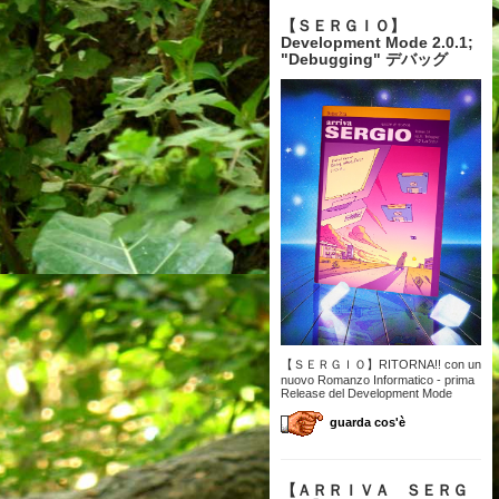
【 ＳＥＲＧＩＯ】
Development Mode 2.0.1;
"Debugging" デバッグ
【ＳＥＲＧＩＯ】RITORNA!! con un
nuovo Romanzo Informatico - prima
Release del Development Mode
guarda cos'è
【 ＡＲＲＩＶＡ ＳＥＲＧ