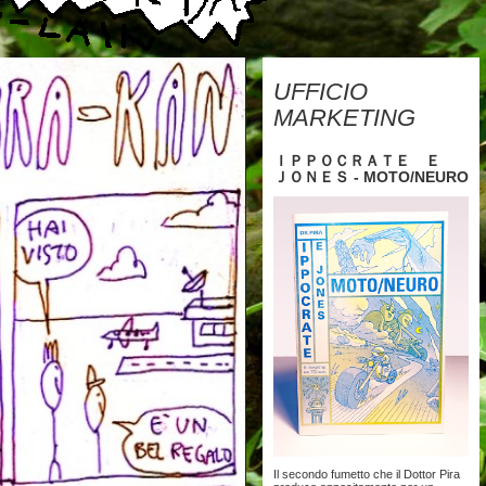
UFFICIO
MARKETING
ＩＰＰＯＣＲＡＴＥ Ｅ
ＪＯＮＥＳ - MOTO/NEURO
Il secondo fumetto che il Dottor Pira