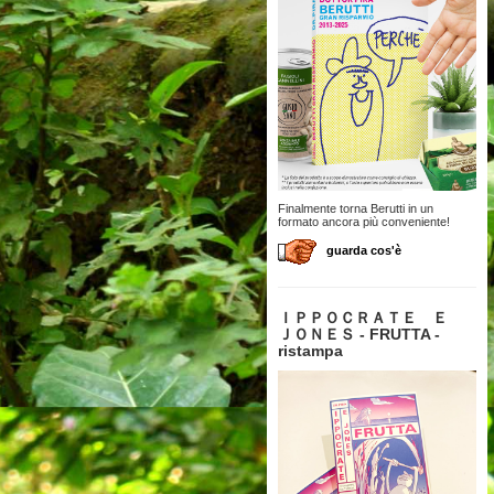
Finalmente torna Berutti in un
formato ancora più conveniente!
guarda cos'è
ＩＰＰＯＣＲＡＴＥ Ｅ
ＪＯＮＥＳ - FRUTTA -
ristampa