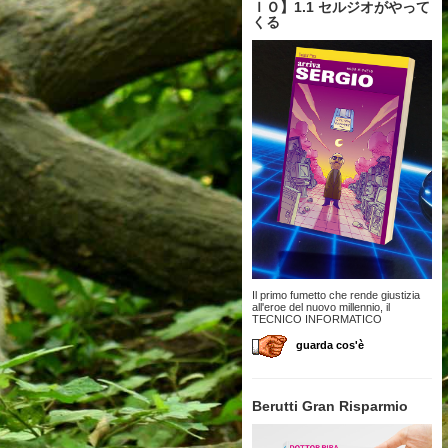
ＩＯ】1.1 セルジオがやって
くる
Il primo fumetto che rende giustizia
all'eroe del nuovo millennio, il
TECNICO INFORMATICO
guarda cos'è
Berutti Gran Risparmio