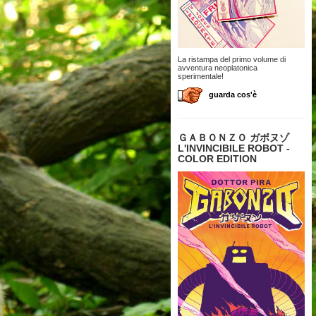
La ristampa del primo volume di
avventura neoplatonica
sperimentale!
guarda cos'è
ＧＡＢＯＮＺＯ ガボヌゾ
L'INVINCIBILE ROBOT -
COLOR EDITION