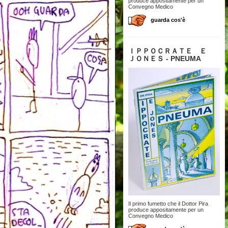
produce appositamente per un
Convegno Medico
guarda cos'è
ＩＰＰＯＣＲＡＴＥ Ｅ
ＪＯＮＥＳ - PNEUMA
Il primo fumetto che il Dottor Pira
produce appositamente per un
Convegno Medico