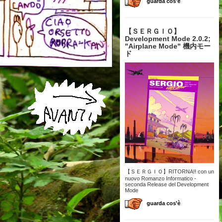
guarda cos'è
【 ＳＥＲＧＩＯ】
Development Mode 2.0.2;
"Airplane Mode" 機内モー
ド
【ＳＥＲＧＩＯ】RITORNA!! con un
nuovo Romanzo Informatico -
seconda Release del Development
Mode
guarda cos'è