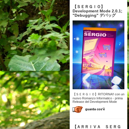
【 ＳＥＲＧＩＯ】
Development Mode 2.0.1;
"Debugging" デバッグ
【ＳＥＲＧＩＯ】RITORNA!! con un
nuovo Romanzo Informatico - prima
Release del Development Mode
guarda cos'è
【 ＡＲＲＩＶＡ ＳＥＲＧ