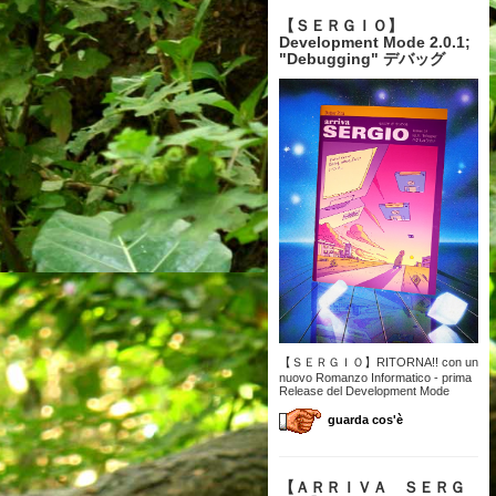
【 ＳＥＲＧＩＯ】
Development Mode 2.0.1;
"Debugging" デバッグ
【ＳＥＲＧＩＯ】RITORNA!! con un
nuovo Romanzo Informatico - prima
Release del Development Mode
guarda cos'è
【 ＡＲＲＩＶＡ ＳＥＲＧ