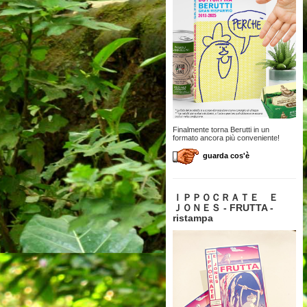
Finalmente torna Berutti in un
formato ancora più conveniente!
guarda cos'è
ＩＰＰＯＣＲＡＴＥ Ｅ
ＪＯＮＥＳ - FRUTTA -
ristampa