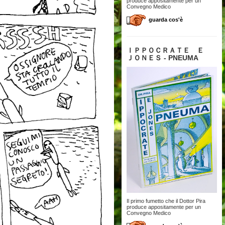
produce appositamente per un
Convegno Medico
guarda cos'è
ＩＰＰＯＣＲＡＴＥ Ｅ
ＪＯＮＥＳ - PNEUMA
Il primo fumetto che il Dottor Pira
produce appositamente per un
Convegno Medico