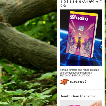
ＩＯ】1.1 セルジオがやって
くる
Il primo fumetto che rende giustizia
all'eroe del nuovo millennio, il
TECNICO INFORMATICO
guarda cos'è
Berutti Gran Risparmio