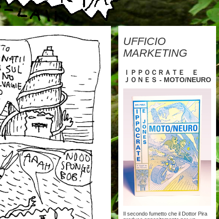
UFFICIO
MARKETING
ＩＰＰＯＣＲＡＴＥ Ｅ
ＪＯＮＥＳ - MOTO/NEURO
Il secondo fumetto che il Dottor Pira