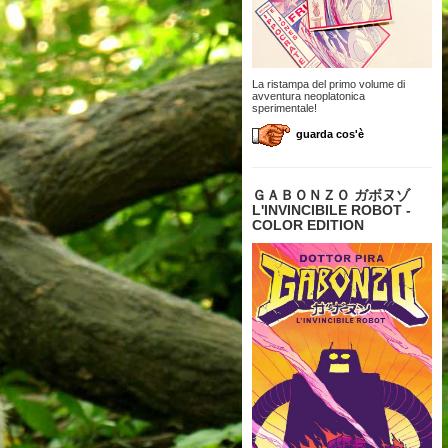
La ristampa del primo volume di
avventura neoplatonica
sperimentale!
guarda cos'è
ＧＡＢＯＮＺＯ ガボヌゾ
L'INVINCIBILE ROBOT -
COLOR EDITION