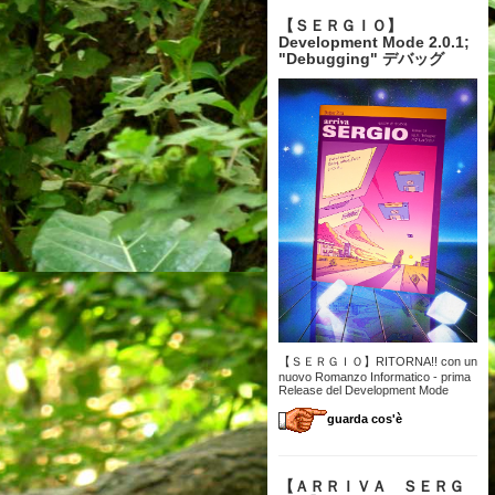
【 ＳＥＲＧＩＯ】
Development Mode 2.0.1;
"Debugging" デバッグ
【ＳＥＲＧＩＯ】RITORNA!! con un
nuovo Romanzo Informatico - prima
Release del Development Mode
guarda cos'è
【 ＡＲＲＩＶＡ ＳＥＲＧ