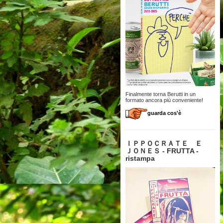
Finalmente torna Berutti in un
formato ancora più conveniente!
guarda cos'è
ＩＰＰＯＣＲＡＴＥ Ｅ
ＪＯＮＥＳ - FRUTTA -
ristampa