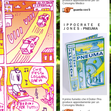
produce appositamente per un
Convegno Medico
guarda cos'è
ＩＰＰＯＣＲＡＴＥ Ｅ
ＪＯＮＥＳ - PNEUMA
Il primo fumetto che il Dottor Pira
produce appositamente per un
Convegno Medico