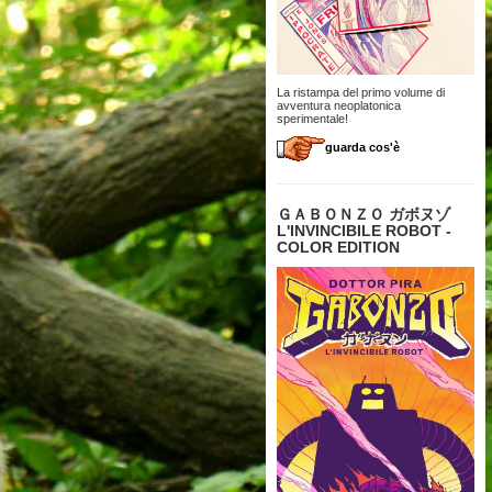
La ristampa del primo volume di
avventura neoplatonica
sperimentale!
guarda cos'è
ＧＡＢＯＮＺＯ ガボヌゾ
L'INVINCIBILE ROBOT -
COLOR EDITION