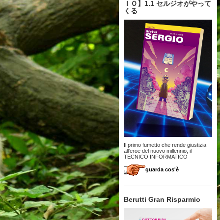
ＩＯ】1.1 セルジオがやって
くる
Il primo fumetto che rende giustizia
all'eroe del nuovo millennio, il
TECNICO INFORMATICO
guarda cos'è
Berutti Gran Risparmio