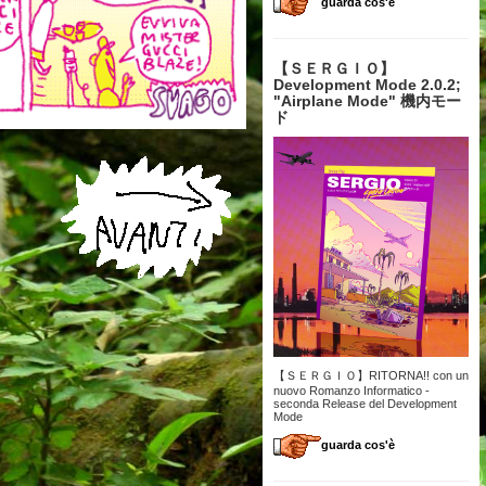
guarda cos'è
【 ＳＥＲＧＩＯ】
Development Mode 2.0.2;
"Airplane Mode" 機内モー
ド
【ＳＥＲＧＩＯ】RITORNA!! con un
nuovo Romanzo Informatico -
seconda Release del Development
Mode
guarda cos'è