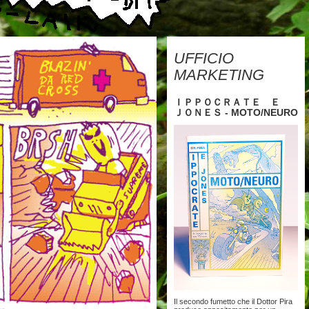
UFFICIO
MARKETING
ＩＰＰＯＣＲＡＴＥ Ｅ
ＪＯＮＥＳ - MOTO/NEURO
Il secondo fumetto che il Dottor Pira