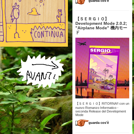
guarda cos'è
【 ＳＥＲＧＩＯ】
Development Mode 2.0.2;
"Airplane Mode" 機内モー
ド
【ＳＥＲＧＩＯ】RITORNA!! con un
nuovo Romanzo Informatico -
seconda Release del Development
Mode
guarda cos'è