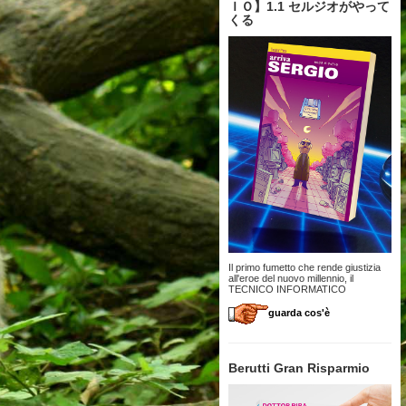
ＩＯ】1.1 セルジオがやって
くる
Il primo fumetto che rende giustizia
all'eroe del nuovo millennio, il
TECNICO INFORMATICO
guarda cos'è
Berutti Gran Risparmio