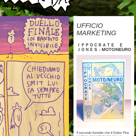
UFFICIO
MARKETING
ＩＰＰＯＣＲＡＴＥ Ｅ
ＪＯＮＥＳ - MOTO/NEURO
Il secondo fumetto che il Dottor Pira