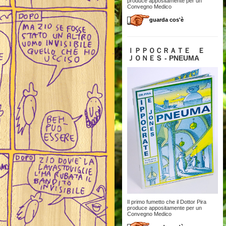
produce appositamente per un
Convegno Medico
guarda cos'è
ＩＰＰＯＣＲＡＴＥ Ｅ
ＪＯＮＥＳ - PNEUMA
Il primo fumetto che il Dottor Pira
produce appositamente per un
Convegno Medico