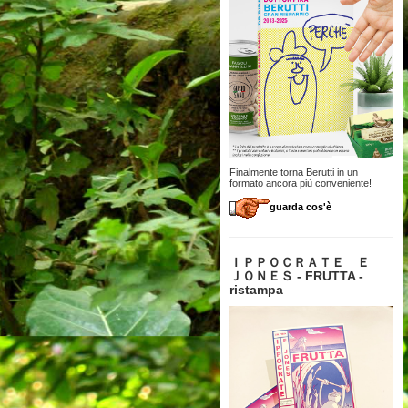
Finalmente torna Berutti in un
formato ancora più conveniente!
guarda cos'è
ＩＰＰＯＣＲＡＴＥ Ｅ
ＪＯＮＥＳ - FRUTTA -
ristampa