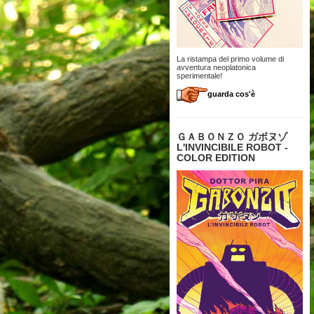
La ristampa del primo volume di
avventura neoplatonica
sperimentale!
guarda cos'è
ＧＡＢＯＮＺＯ ガボヌゾ
L'INVINCIBILE ROBOT -
COLOR EDITION