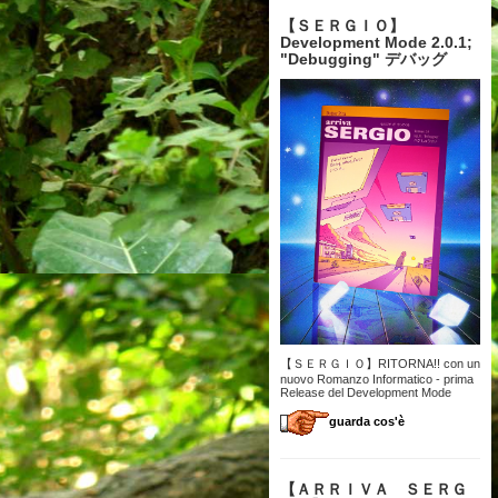
【 ＳＥＲＧＩＯ】
Development Mode 2.0.1;
"Debugging" デバッグ
【ＳＥＲＧＩＯ】RITORNA!! con un
nuovo Romanzo Informatico - prima
Release del Development Mode
guarda cos'è
【 ＡＲＲＩＶＡ ＳＥＲＧ