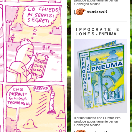
produce appositamente per un
Convegno Medico
guarda cos'è
ＩＰＰＯＣＲＡＴＥ Ｅ
ＪＯＮＥＳ - PNEUMA
Il primo fumetto che il Dottor Pira
produce appositamente per un
Convegno Medico