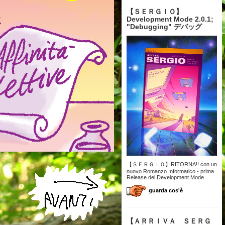
【 ＳＥＲＧＩＯ】
Development Mode 2.0.1;
"Debugging" デバッグ
【ＳＥＲＧＩＯ】RITORNA!! con un
nuovo Romanzo Informatico - prima
Release del Development Mode
guarda cos'è
【 ＡＲＲＩＶＡ ＳＥＲＧ