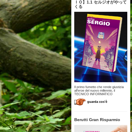
ＩＯ】1.1 セルジオがやって
くる
Il primo fumetto che rende giustizia
all'eroe del nuovo millennio, il
TECNICO INFORMATICO
guarda cos'è
Berutti Gran Risparmio