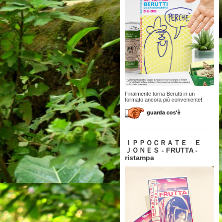
Finalmente torna Berutti in un
formato ancora più conveniente!
guarda cos'è
ＩＰＰＯＣＲＡＴＥ Ｅ
ＪＯＮＥＳ - FRUTTA -
ristampa