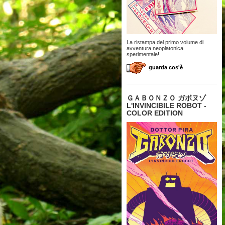
La ristampa del primo volume di
avventura neoplatonica
sperimentale!
guarda cos'è
ＧＡＢＯＮＺＯ ガボヌゾ
L'INVINCIBILE ROBOT -
COLOR EDITION