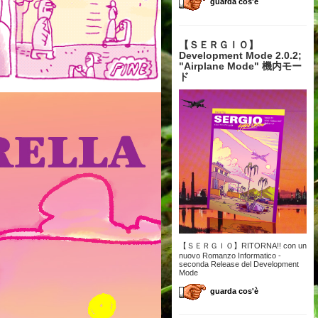
guarda cos'è
【 ＳＥＲＧＩＯ】
Development Mode 2.0.2;
"Airplane Mode" 機内モー
ド
【ＳＥＲＧＩＯ】RITORNA!! con un
nuovo Romanzo Informatico -
seconda Release del Development
Mode
guarda cos'è