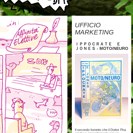
UFFICIO
MARKETING
ＩＰＰＯＣＲＡＴＥ Ｅ
ＪＯＮＥＳ - MOTO/NEURO
Il secondo fumetto che il Dottor Pira